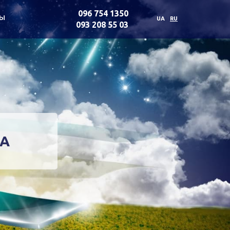
096 754 1350
ты
UA
RU
093 208 55 03
КА