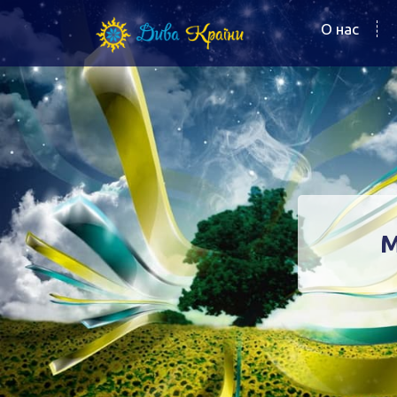
О нас
М