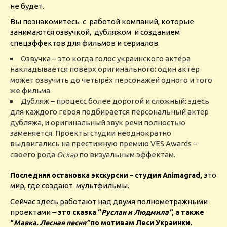
не будет.
Вы познакомитесь с работой компаний, которые
занимаются озвучкой, дубляжом и созданием
спецэффектов для фильмов и сериалов.
Озвучка – это когда голос украинского актёра
накладывается поверх оригинального: один актер
может озвучить до четырёх персонажей одного и того
же фильма.
Дубляж – процесс более дорогой и сложный: здесь
для каждого героя подбирается персональный актёр
дубляжа, и оригинальный звук речи полностью
заменяется. Проекты студии неоднократно
выдвигались на престижную премию VES Awards –
своего рода
по визуальным эффектам.
Оскар
это
Последняя остановка экскурсии – студия Animagrad,
мир, где создают мультфильмы.
Сейчас здесь работают над двумя полнометражными
проектами –
это сказка “
Руслан и Людмила”
, а также
“
Мавка. Лесная песня”
по мотивам Леси Украинки.