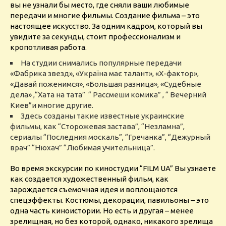
вы не узнали бы место, где сняли ваши любимые
передачи и многие фильмы. Создание фильма – это
настоящее искусство. За одним кадром, который вы
увидите за секунды, стоит профессионализм и
кропотливая работа.
На студии снимались популярные передачи
«Фабрика звезд», «Україна має талант», «Х-фактор»,
«Давай поженимся», «Большая разница», «Судебные
дела» ,“Хата на тата” “ Рассмеши комика” , “ Вечерний
Киев”и многие другие.
Здесь созданы такие известные украинские
фильмы, как “Сторожевая застава”, “Незламна”,
сериалы “Последния москаль”, “Гречанка”, “Дежурный
врач” “Нюхач” “Любимая учительница”.
Во время экскурсии по киностудии “FILM UA” Вы узнаете
как создается художественный фильм, как
зарождается съемочная идея и воплощаются
спецэффекты. Костюмы, декорации, павильоны – это
одна часть киноистории. Но есть и другая – менее
зрелищная, но без которой, однако, никакого зрелища