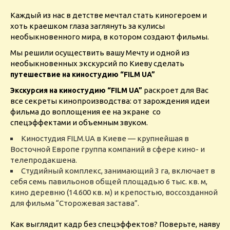
Каждый из нас в детстве мечтал стать киногероем и
хоть краешком глаза заглянуть за кулисы
необыкновенного мира, в котором создают фильмы.
Мы решили осуществить вашу Мечту и одной из
необыкновенных экскурсий по Киеву сделать
путешествие на киностудию “FILM UA”
раскроет для Вас
Экскурсия на киностудию “FILM UA”
все секреты кинопроизводства: от зарождения идеи
фильма до воплощения ее на экране со
спецэффектами и объемным звуком.
Киностудия FILM.UA в Киеве — крупнейшая в
Восточной Европе группа компаний в сфере кино- и
телепродакшена.
Студийный комплекс, занимающий 3 га, включает в
себя семь павильонов общей площадью 6 тыс. кв. м,
кино деревню (14.600 кв. м) и крепостью, воссозданной
для фильма “Сторожевая застава”.
Как выглядит кадр без спецэффектов? Поверьте, наяву