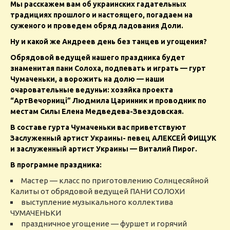
Мы расскажем вам об украинских гадательных
традициях прошлого и настоящего, погадаем на
суженого и проведем обряд ладования Доли.
Ну и какой же Андреев день без танцев и угощения?
Обрядовой ведущей нашего праздника будет
знаменитая пани Солоха, подпевать и играть — гурт
Чумаченьки, а ворожить на долю — наши
очаровательные ведуньи: хозяйка проекта
“АртВечорниці” Людмила Царинник и проводник по
местам Силы Елена Медведева-Звездовская.
В составе гурта Чумаченьки вас приветствуют
Заслуженный артист Украины- певец АЛЕКСЕЙ ФИЩУК
и заслуженный артист Украины — Виталий Пирог.
В программе праздника:
Мастер — класс по приготовлению Солнцесяйной
Калиты от обрядовой ведущей ПАНИ СОЛОХИ
выступление музыкального коллектива
ЧУМАЧЕНЬКИ
праздничное угощение — фуршет и горячий