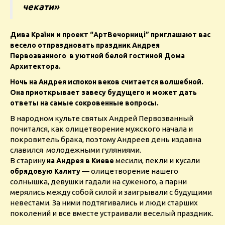
чекати»
Дива Країни и проект “АртВечорниці” приглашают вас
весело отпраздновать праздник Андрея
Первозванного в уютной белой гостиной Дома
Архитектора.
Ночь на Андрея испокон веков считается волшебной.
Она приоткрывает завесу будущего и может дать
ответы на самые сокровенные вопросы.
В народном культе святых Андрей Первозванный
почитался, как олицетворение мужского начала и
покровитель брака, поэтому Андреев день издавна
славился молодежными гуляниями.
В старину
месили, пекли и кусали
на Андрея в Киеве
— олицетворение нашего
обрядовую Калиту
солнышка, девушки гадали на суженого, а парни
мерялись между собой силой и заигрывали с будущими
невестами. За ними подтягивались и люди старших
поколений и все вместе устраивали веселый праздник.