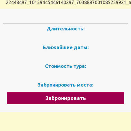
22448497_10159445446140297_7038887001085259921_
Длительность:
Ближайшие даты:
Стоимость тура:
Забронировать места:
Забронировать