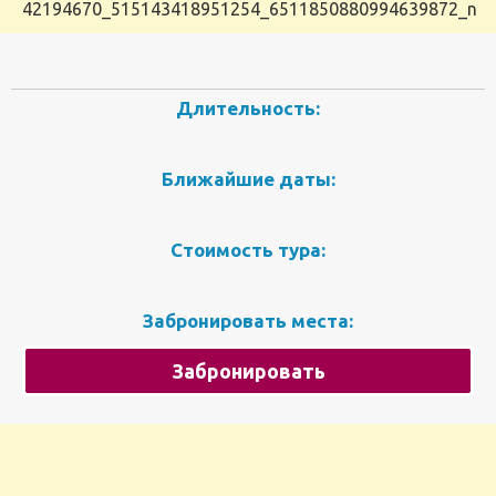
42194670_515143418951254_6511850880994639872_n
Длительность:
Ближайшие даты:
Стоимость тура:
Забронировать места:
Забронировать