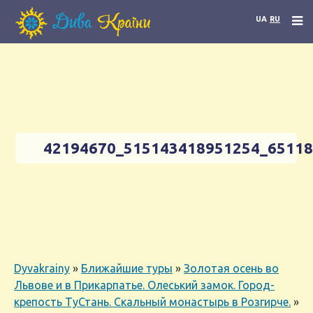
UA
RU
42194670_515143418951254_6511
Dyvakrainy
»
Ближайшие туры
»
Золотая осень во
Львове и в Прикарпатье. Олеський замок. Город-
крепость ТуСтань. Скальный монастырь в Розгирче.
»