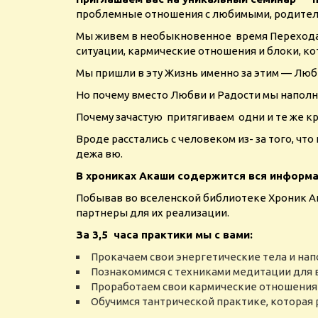
проблемные отношения с любимыми, родителя
Мы живем в необыкновенное время Перехода. 
ситуации, кармические отношения и блоки, к
Мы пришли в эту Жизнь именно за этим — Люб
Но почему вместо Любви и Радости мы напол
Почему зачастую притягиваем одни и те же к
Вроде расстались с человеком из- за того, чт
дежа вю.
В хрониках Акаши содержится вся информац
Побывав во вселенской библиотеке Хроник А
партнеры для их реализации.
За 3,5 часа практики мы с вами:
Прокачаем свои энергетические тела и на
Познакомимся с техниками медитации для
Проработаем свои кармические отношения 
Обучимся тантрической практике, которая 