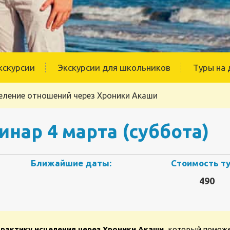
кскурсии
Экскурсии для школьников
Туры на 
еление отношений через Хроники Акаши
нар 4 марта (суббота)
Ближайшие даты:
Стоимость ту
490
практику исцеления через Хроники Акаши,
который поможе