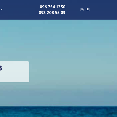
096 754 1350
ты
UA
RU
093 208 55 03
З