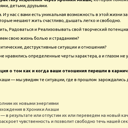
ми, детьми, друзьями.
И у нас с вами есть уникальная возможность в этой жизни
оторые мешают жить счастливо, дышать легко и свободно.
ить, Радоваться и Реализовывать свой творческий потенциа
няем свою жизнь болью и страданием?
ритические, деструктивные ситуации и отношения?
о не нравились определенные черты характера, а и глазом не 
ия о том как и когда ваши отношения перешли в кармиче
каши — мы увидим те ситуации, где в прошлом зарождались
полним их новыми энергиями
 вхождения в Хроники Акаши
— в результате или отпустим их или переведем на новый ка
раскроет чувственность и позволит свободно течь нашей сек