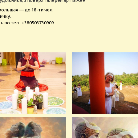
Художника, 5 поверх галерея арт Віжен
большая — до 18-ти чел.
ичку.
 по тел. +380503730909