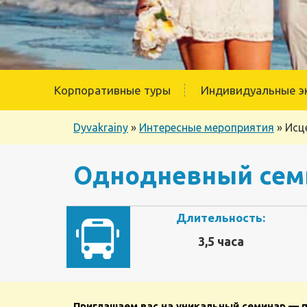
Корпоративные туры
Индивидуальные э
Dyvakrainy
»
Интересные мероприятия
»
Исц
Однодневный семи
Длительность:
3,5 часа
Приглашаем вас на уникальный семинар — 