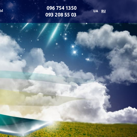
096 754 1350
ты
UA
RU
093 208 55 03