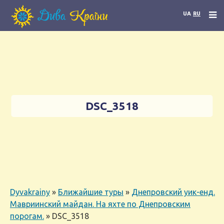
UA
RU
DSC_3518
Dyvakrainy
»
Ближайшие туры
»
Днепровский уик-енд.
Мавриинский майдан. На яхте по Днепровским
порогам.
»
DSC_3518