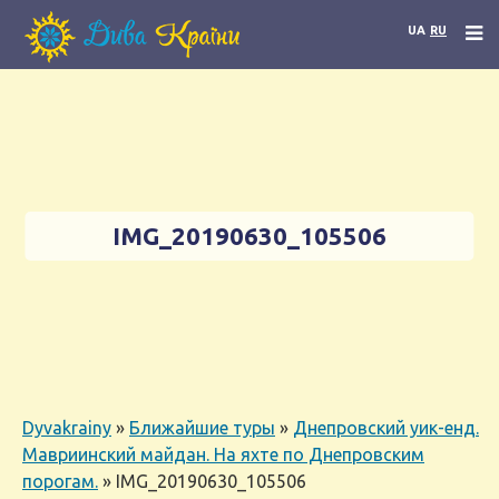
UA
RU
IMG_20190630_105506
Dyvakrainy
»
Ближайшие туры
»
Днепровский уик-енд.
Мавриинский майдан. На яхте по Днепровским
порогам.
»
IMG_20190630_105506