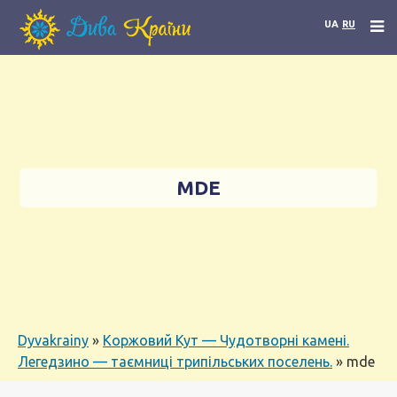
UA
RU
MDE
Dyvakrainy
»
Коржовий Кут — Чудотворні камені.
Легедзино — таємниці трипільських поселень.
»
mde