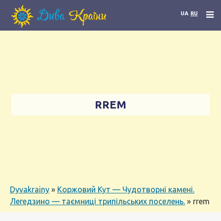
UA
RU
RREM
Dyvakrainy
»
Коржовий Кут — Чудотворні камені.
Легедзино — таємниці трипільських поселень.
»
rrem