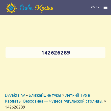
UA
RU
142626289
Dyvakrainy
»
Ближайшие туры
»
Летний Тур в
Карпаты. Верховина — чудеса гуцульской столицы.
»
142626289