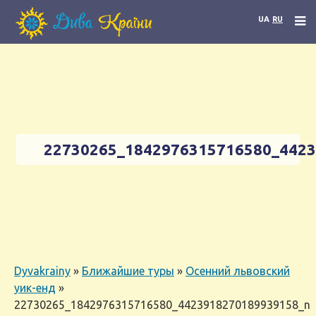
UA
RU
22730265_1842976315716580_442
Dyvakrainy
»
Ближайшие туры
»
Осенний львовский
уик-енд
»
22730265_1842976315716580_4423918270189939158_n