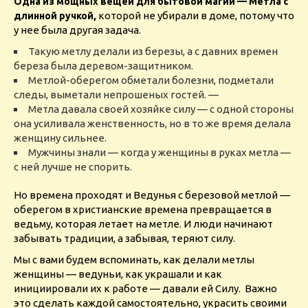
Одна из мощных вещей для бытовой магии — Метла с
которой не убирали в доме, потому что
длинной ручкой,
у нее была другая задача.
Такую метлу делали из березы, а с давних времен
береза ​​была деревом-защитником.
Метлой-оберегом обметали болезни, подметали
следы, выметали непрошеных гостей. —
Метла давала своей хозяйке силу — с одной стороны
она усиливала женственность, но в то же время делала
женщину сильнее.
Мужчины знали — когда у женщины в руках метла —
с ней лучше не спорить.
Но времена проходят и Ведунья с березовой метлой —
оберегом в христианские времена превращается в
ведьму, которая летает на метле. И люди начинают
забывать традиции, а забывая, теряют силу.
Мы с вами будем вспоминать, как делали метлы
женщины — ведуньи, как украшали и как
инициировали их к работе — давали ей Силу.
Важно
это сделать каждой самостоятельно, украсить своими