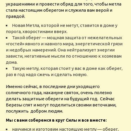
украшениями и провести обряд для того, чтобы метла
стала настоящим оберегом и служила вам верой и
правдой.
Новая Метла, которой не метут, ставится в доме у
порога, хворостинами вверх.
Такой оберег — мощная защита от нежелательных
«гостей» явного и навного мира, энергетической грязи
и недобрых намерений. Она нейтрализует энергии
зависти, негативные мысли по отношению к хозяевам
дома
.
Такую метлу, которая стоит у вас в доме как оберег,
раз в год надо сжечь и сделать новую.
Именно сейчас, в последние дни уходящего
солнечного года, накануне святок, очень полезно
делать защитные обереги на будущий год. Сейчас
Березы спят и могут поделиться своими веточками,
послужить добром людям.
Мы с вами соберемся в круг Силы и все вместе:
научимся и изготовим настоящую метлу — оберег,