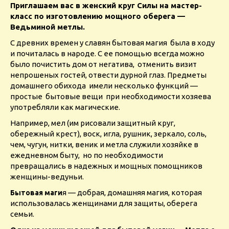
Приглашаем вас в женский круг Силы на мастер-
класс по изготовлению мощного оберега —
Ведьминой метлы.
С древних времен у славян бытовая магия была в ходу
и почиталась в народе. С ее помощью всегда можно
было почистить дом от негатива, отменить визит
непрошеных гостей, отвести дурной глаз. Предметы
домашнего обихода имели несколько функций —
простые бытовые вещи
при необходимости хозяева
употребляли как магические.
Например, мел (им рисовали защитный круг,
обережный крест), воск, игла, рушник, зеркало, соль,
чем, чугун, нитки, веник и метла служили хозяйке в
ежедневном быту, но по необходимости
превращались в надежных и мощных помощников
женщины-ведуньи.
я — добрая, домашняя магия, которая
Бытовая маги
использовалась женщинами для защиты, оберега
семьи.