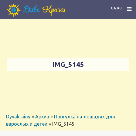
UA
RU
IMG_5145
Dyvakrainy
»
Архив
»
Прогулка на лошадях для
взрослых и детей
»
IMG_5145