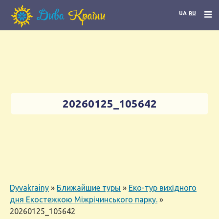
UA
RU
20260125_105642
Dyvakrainy
»
Ближайшие туры
»
Еко-тур вихідного
дня Екостежкою Міжрічинського парку.
»
20260125_105642