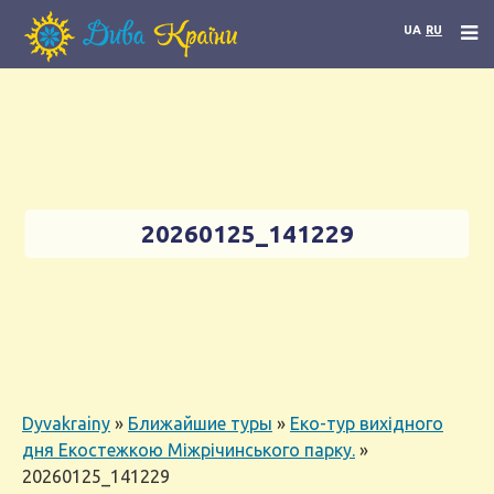
UA
RU
20260125_141229
Dyvakrainy
»
Ближайшие туры
»
Еко-тур вихідного
дня Екостежкою Міжрічинського парку.
»
20260125_141229