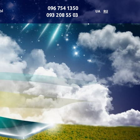
096 754 1350
ты
UA
RU
093 208 55 03