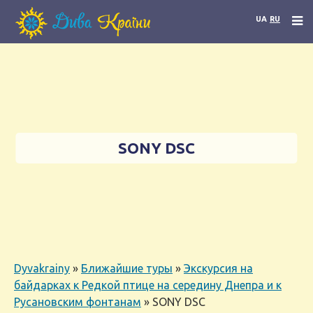
UA
RU
SONY DSC
Dyvakrainy
»
Ближайшие туры
»
Экскурсия на
байдарках к Редкой птице на середину Днепра и к
Русановским фонтанам
»
SONY DSC