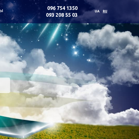
096 754 1350
ты
UA
RU
093 208 55 03