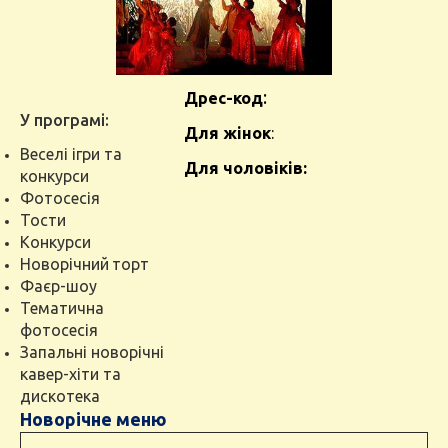
:
Дрес-код
У програмі:
Для жінок
:
Веселі ігри та
Для чоловіків:
конкурси
Фотосесія
Тости
Конкурси
Новорічний
торт
Фаєр-шоу
Тематична
фотосесія
Запальні новорічні
кавер-хіти та
дискотека
Новорічне меню