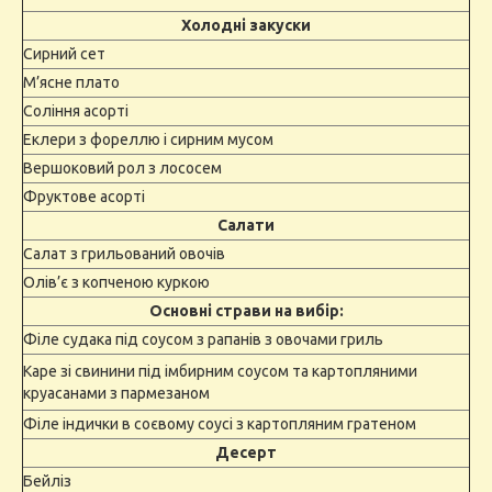
Холодні закуски
Сирний сет
М’ясне плато
Соління асорті
Еклери з фореллю і сирним мусом
Вершоковий рол з лососем
Фруктове асорті
Салати
Салат з грильований овочів
Олів’є з копченою куркою
Основні страви на вибір:
Філе судака під соусом з рапанів з овочами гриль
Каре зі свинини під імбирним соусом та картопляними
круасанами з пармезаном
Філе індички в соєвому соусі з картопляним гратеном
Десерт
Бейліз