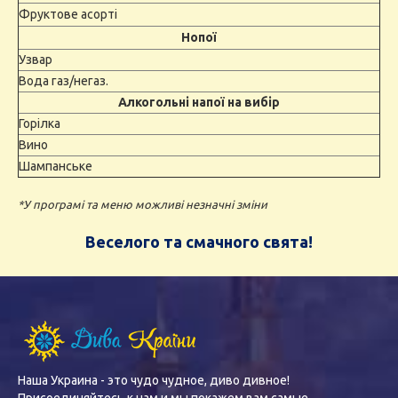
Фруктове асорті
Нопої
Узвар
Вода газ/негаз.
Алкогольні напої на вибір
Горілка
Вино
Шампанське
*У програмі та меню можливі незначні зміни
Веселого та смачного свята!
Наша Украина - это чудо чудное, диво дивное!
Присоединяйтесь к нам и мы покажем вам самые