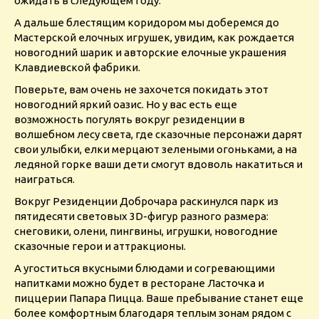
ожидать в следующем году.
А дальше блестящим коридором мы доберемся до
Мастерской елочных игрушек, увидим, как рождается
новогодний шарик и авторские елочные украшения
Клавдиевской фабрики.
Поверьте, вам очень не захочется покидать этот
новогодний яркий оазис. Но у вас есть еще
возможность погулять вокруг резиденции в
волшебном лесу света, где сказочные персонажи дарят
свои улыбки, елки мерцают зелеными огоньками, а на
ледяной горке ваши дети смогут вдоволь накатиться и
наиграться.
Вокруг Резиденции Доброчара раскинулся парк из
пятидесяти световых 3D-фигур разного размера:
снеговики, олени, пингвины, игрушки, новогодние
сказочные герои и аттракционы.
А угоститься вкусными блюдами и согревающими
напитками можно будет в ресторане Ласточка и
пиццерии Папара Пицца. Ваше пребывание станет еще
более комфортным благодаря теплым зонам рядом с