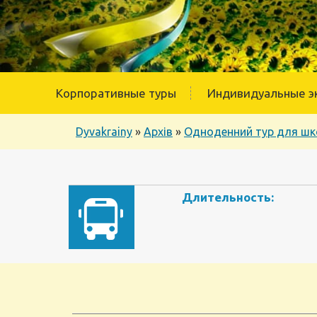
Корпоративные туры
Индивидуальные э
Dyvakrainy
»
Архів
»
Одноденний тур для шко
Длительность: