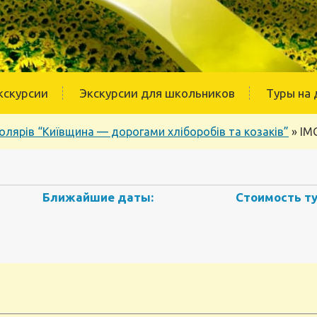
кскурсии
Экскурсии для школьников
Туры на 
лярів “Київщина — дорогами хліборобів та козаків”
»
IM
Ближайшие даты:
Стоимость ту