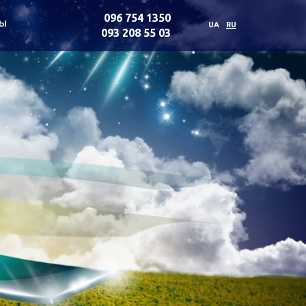
096 754 1350
ты
UA
RU
093 208 55 03