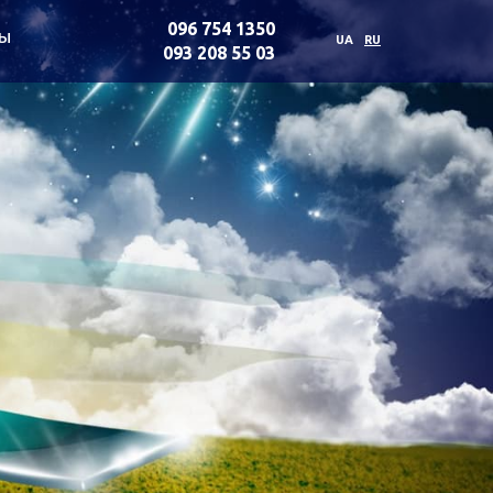
096 754 1350
ты
UA
RU
093 208 55 03