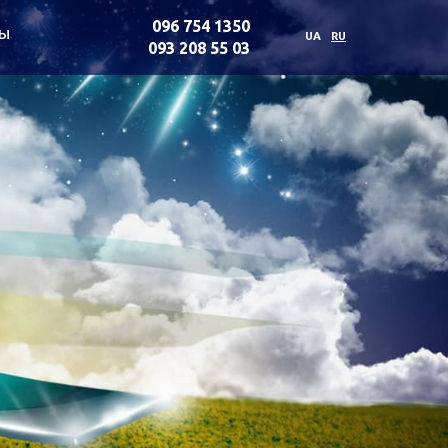
096 754 1350
ты
UA
RU
093 208 55 03