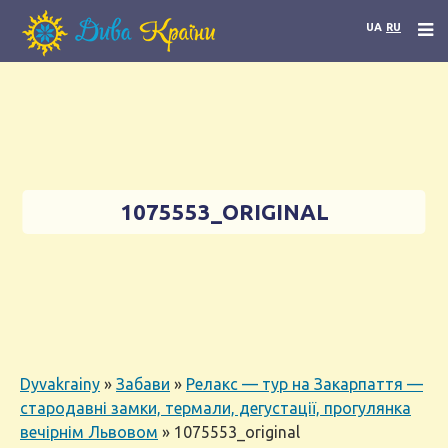
UA
RU
1075553_ORIGINAL
Dyvakrainy
»
Забави
»
Релакс — тур на Закарпаття —
стародавні замки, термали, дегустації, прогулянка
вечірнім Львовом
»
1075553_original