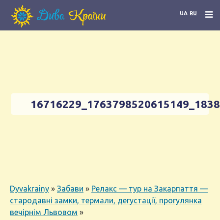
UA
RU
16716229_1763798520615149_183
Dyvakrainy
»
Забави
»
Релакс — тур на Закарпаття —
стародавні замки, термали, дегустації, прогулянка
вечірнім Львовом
»