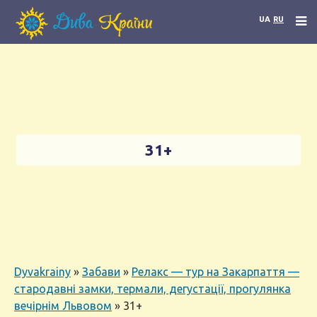
UA
RU
31+
Dyvakrainy
»
Забави
»
Релакс — тур на Закарпаття —
стародавні замки, термали, дегустації, прогулянка
вечірнім Львовом
»
31+