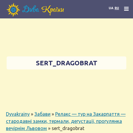
UA
RU
SERT_DRAGOBRAT
Dyvakrainy
»
Забави
»
Релакс — тур на Закарпаття —
стародавні замки, термали, дегустації, прогулянка
вечірнім Львовом
»
sert_dragobrat