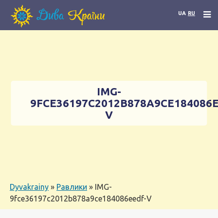
UA
RU
IMG-
9FCE36197C2012B878A9CE184086
V
Dyvakrainy
»
Равлики
»
IMG-
9fce36197c2012b878a9ce184086eedf-V