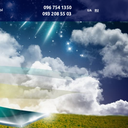
096 754 1350
ты
UA
RU
093 208 55 03