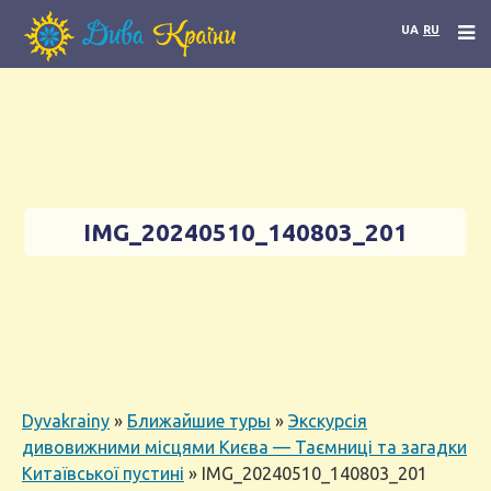
UA
RU
IMG_20240510_140803_201
Dyvakrainy
»
Ближайшие туры
»
Экскурсія
дивовижними місцями Києва — Таємниці та загадки
Китаївської пустині
»
IMG_20240510_140803_201