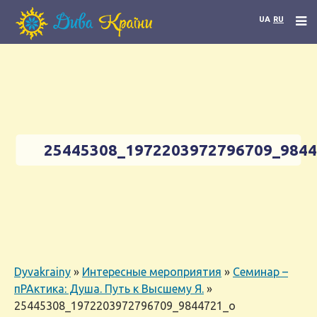
UA
RU
25445308_1972203972796709_984
Dyvakrainy
»
Интересные мероприятия
»
Семинар –
пРАктика: Душа. Путь к Высшему Я.
»
25445308_1972203972796709_9844721_o