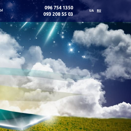
096 754 1350
ты
UA
RU
093 208 55 03