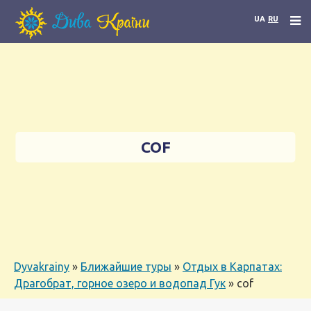
UA
RU
COF
Dyvakrainy
»
Ближайшие туры
»
Отдых в Карпатах:
Драгобрат, горное озеро и водопад Гук
»
cof