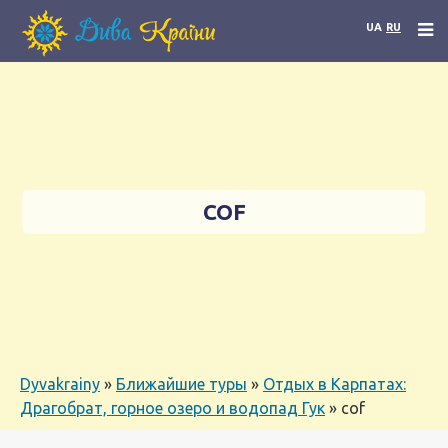
UA
RU
COF
Dyvakrainy
»
Ближайшие туры
»
Отдых в Карпатах:
Драгобрат, горное озеро и водопад Гук
»
cof