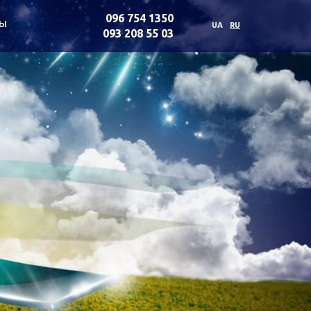
096 754 1350
ты
UA
RU
093 208 55 03