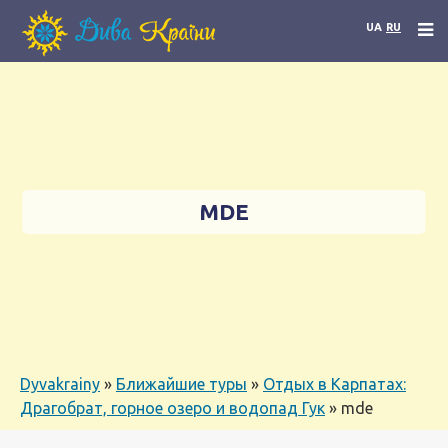
UA
RU
MDE
Dyvakrainy
»
Ближайшие туры
»
Отдых в Карпатах:
Драгобрат, горное озеро и водопад Гук
»
mde