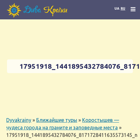
UA
RU
17951918_1441895432784076_817
Dyvakrainy
»
Ближайшие туры
»
Коростышев —
чудеса города на граните и заповедные места
»
17951918_1441895432784076_8171728411635573145_n