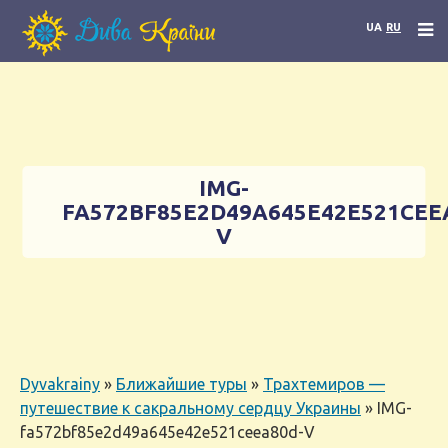
UA
RU
IMG-
FA572BF85E2D49A645E42E521CEE
V
Dyvakrainy
»
Ближайшие туры
»
Трахтемиров —
путешествие к сакральному сердцу Украины
»
IMG-
fa572bf85e2d49a645e42e521ceea80d-V