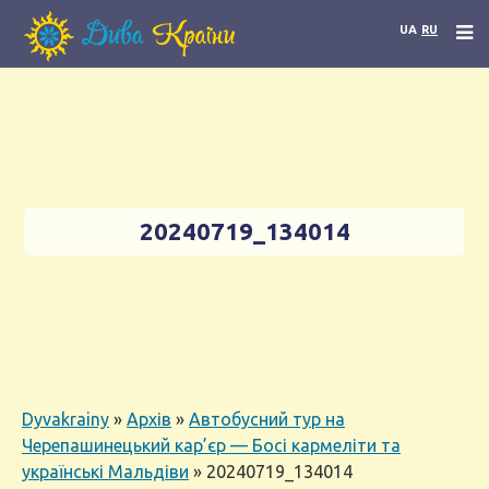
UA
RU
20240719_134014
Dyvakrainy
»
Архів
»
Автобусний тур на
Черепашинецький кар’єр — Босі кармеліти та
українські Мальдіви
»
20240719_134014