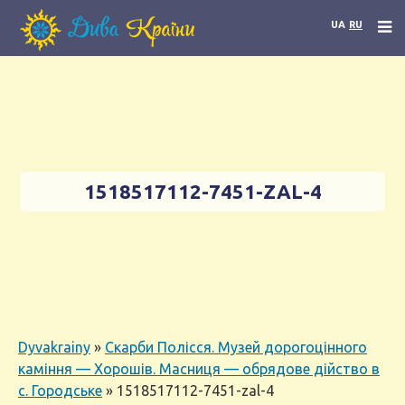
UA
RU
1518517112-7451-ZAL-4
Dyvakrainy
»
Скарби Полісся. Музей дорогоцінного
каміння — Хорошів. Масниця — обрядове дійство в
с. Городське
»
1518517112-7451-zal-4