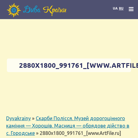
UA
RU
2880X1800_991761_[WWW.ARTFIL
Dyvakrainy
»
Скарби Полісся. Музей дорогоцінного
каміння — Хорошів. Масниця — обрядове дійство в
с. Городське
»
2880x1800_991761_[www.ArtFile.ru]