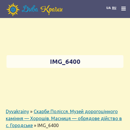
UA
RU
IMG_6400
Dyvakrainy
»
Скарби Полісся. Музей дорогоцінного
каміння — Хорошів. Масниця — обрядове дійство в
с. Городське
»
IMG_6400