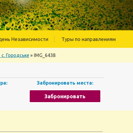
день Независимости
Туры по направлениям
с. Городське
»
IMG_6438
ра:
Забронировать места:
Забронировать