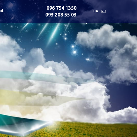
096 754 1350
ты
UA
RU
093 208 55 03