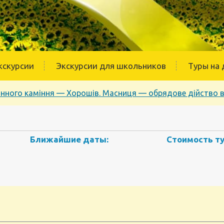
кскурсии
Экскурсии для школьников
Туры на 
інного каміння — Хорошів. Масниця — обрядове дійство в 
Ближайшие даты:
Стоимость ту