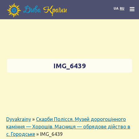
UA
RU
IMG_6439
Dyvakrainy
»
Скарби Полісся. Музей дорогоцінного
каміння — Хорошів. Масниця — обрядове дійство в
с. Городське
»
IMG_6439