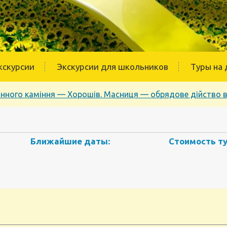
кскурсии
Экскурсии для школьников
Туры на 
інного каміння — Хорошів. Масниця — обрядове дійство в 
Ближайшие даты:
Стоимость ту