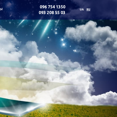
096 754 1350
ты
UA
RU
093 208 55 03