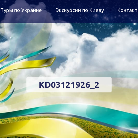
Туры по Украине
Экскурсии по Киеву
Контак
KD03121926_2