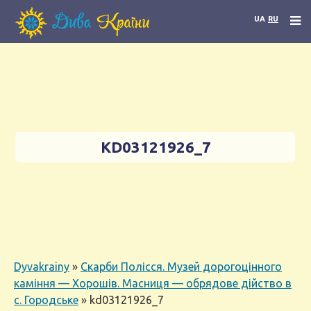
UA
RU
KD03121926_7
Dyvakrainy
»
Скарби Полісся. Музей дорогоцінного
каміння — Хорошів. Масниця — обрядове дійство в
с. Городське
»
kd03121926_7