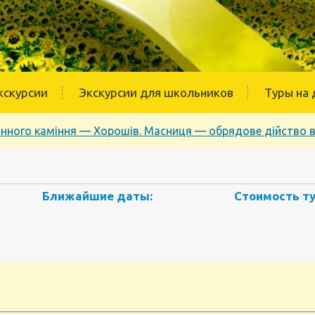
кскурсии
Экскурсии для школьников
Туры на 
інного каміння — Хорошів. Масниця — обрядове дійство в 
Ближайшие даты:
Стоимость ту