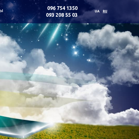
096 754 1350
ты
UA
RU
093 208 55 03