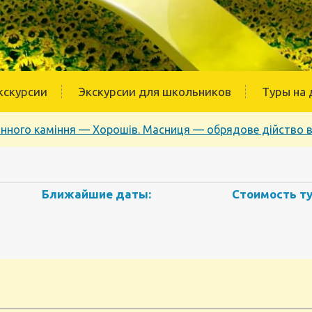
кскурсии
Экскурсии для школьников
Туры на 
інного каміння — Хорошів. Масниця — обрядове дійство в 
Ближайшие даты:
Стоимость ту