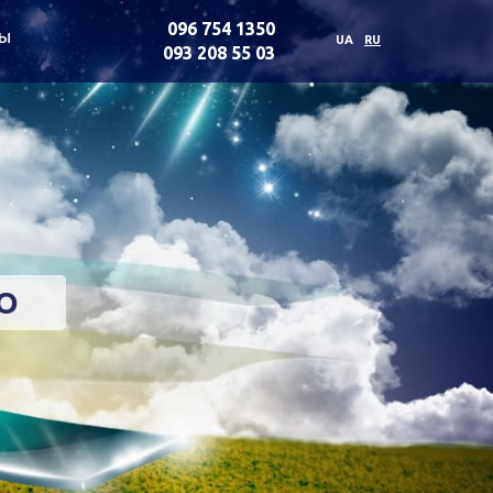
096 754 1350
ты
UA
RU
093 208 55 03
LO